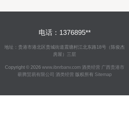
电话：1376895**
地址：贵港市港北区贵城街道震塘村江北东路18号（陈俊杰
房屋）三层
Copyright © 2026
www.ibnrbanv.com
酒类经营
广西贵港市
蕲腾贸易有限公司
酒类经营
版权所有
Sitemap